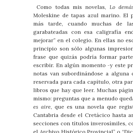
Como todas mis novelas,
Lo demás
Moleskine de tapas azul marino. El
más tarde, cuando muchas de la
garabateadas con esa caligrafía en
mejorar” en el colegio. En ellas no es
principio son sólo algunas impresion
frase que quizás podría formar part
escribir. En algún momento -y este p
notas van subordinándose a alguna c
reservada para cada capítulo, otra par
libros que hay que leer. Muchas pági
mismo: preguntas que a menudo quedar
es aire
, que es una novela que regis
Cantabria desde el Cretácico hasta a
secciones con títulos inverosímiles,
el Archivo Histórico Provincial” o “Di