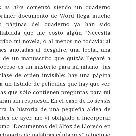
 es aire
comenzó siendo un cuaderno
 primer documento de Word llega mucho
s páginas del cuaderno ya han sido
diablada que me costó algún “Necesita
cribo mi novela, o al menos no todavía: al
es anotadas al desgaire, una fecha, una
e de un manuscrito que quizás llegaré a
roceso es un misterio para mí mismo- las
lase de orden invisible: hay una página
a un listado de películas que hay que ver,
nas que sólo contienen preguntas para mí
án sin respuesta. En el caso de
Lo demás
tra la historia de una pequeña aldea de
ntes de ayer, me vi obligado a incorporar
 como “Documentos del Alfoz de Lloredo en
ccionario de palabras cántabras” o incluso