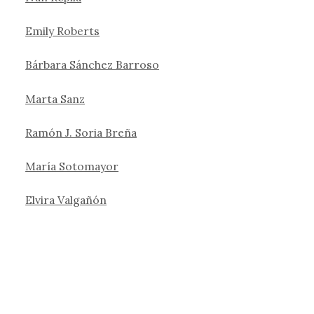
Emily Roberts
Bárbara Sánchez Barroso
Marta Sanz
Ramón J. Soria Breña
María Sotomayor
Elvira Valgañón